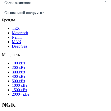
Свечи зажигания
Специальный инструмент
Бренды
ТЕХ
Motortech
Nanni
MAN
Deep Sea
Мощность
100 кВт
200 кВт
300 кВт
400 кВт
500 кВт
1000 кВт
1500 кВт
2000+ кВт
NGK