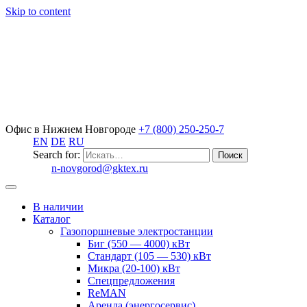
Skip to content
Офис в Нижнем Новгороде
+7 (800) 250-250-7
EN
DE
RU
Search for:
n-novgorod@gktex.ru
В наличии
Каталог
Газопоршневые электростанции
Биг (550 — 4000) кВт
Стандарт (105 — 530) кВт
Микра (20-100) кВт
Спецпредложения
ReMAN
Аренда (энергосервис)