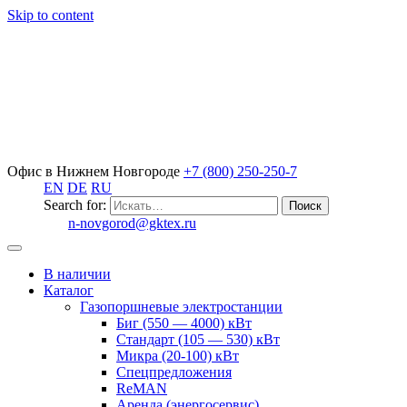
Skip to content
Офис в Нижнем Новгороде
+7 (800) 250-250-7
EN
DE
RU
Search for:
n-novgorod@gktex.ru
В наличии
Каталог
Газопоршневые электростанции
Биг (550 — 4000) кВт
Стандарт (105 — 530) кВт
Микра (20-100) кВт
Спецпредложения
ReMAN
Аренда (энергосервис)