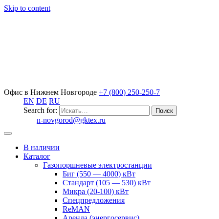
Skip to content
Офис в Нижнем Новгороде
+7 (800) 250-250-7
EN
DE
RU
Search for:
n-novgorod@gktex.ru
В наличии
Каталог
Газопоршневые электростанции
Биг (550 — 4000) кВт
Стандарт (105 — 530) кВт
Микра (20-100) кВт
Спецпредложения
ReMAN
Аренда (энергосервис)